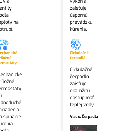
ÚV a
výkon a
entily
zaisťuje
odľa
úspornú
eploty na
prevádzku
otrubí.
kúrenia.
echanické
Cirkulačné
ríložné
čerpadlá
ermostaty
Cirkulačné
echanické
čerpadlo
ríložné
zaisťuje
ermostaty
okamžitú
ú
dostupnosť
ednoduché
teplej vody.
ariadenia
a spínanie
Viac o: Čerpadlá
úrenia
odľa