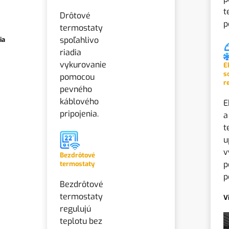
t
Drôtové
p
termostaty
spoľahlivo
ia
riadia
vykurovanie
E
s
pomocou
r
pevného
káblového
E
pripojenia.
a
t
u
v
Bezdrôtové
p
termostaty
p
Bezdrôtové
termostaty
V
regulujú
teplotu bez