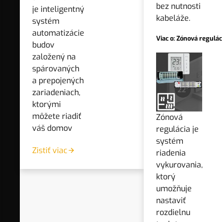
podľa teploty na potrubí.
bez nutnosti
je inteligentný
kabeláže.
systém
automatizácie
Viac o: Zónová regulác
zoradenie
PODĽA KATEGÓRIE
budov
založený na
spárovaných
PREDVOLENÉ
a prepojených
zariadeniach,
OD NAJLACNEJŠIEHO
ktorými
OD NAJDRAHŠIEHO
môžete riadiť
Zónová
NAJPREDÁVANEJŠIE
váš domov
regulácia je
PODĽA KÓDU
systém
Zistiť viac
riadenia
NAJNOVŠÍ
vykurovania,
PODĽA KATEGÓRIE
ktorý
umožňuje
nastaviť
využitie
VŠETKO
rozdielnu