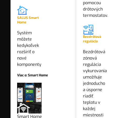
pomocou
Funkcia ANTI-STOP
drôtových
ANO
termostatov.
SALUS Smart
Home
Mechanické príložné termostaty
NIE
Systém
Mechanické príložné termostaty
Bezdrôtová
IP krytie
môžete
sú jednoduché zariadenia na
regulácia
kedykoľvek
spínanie kúrenia podľa teploty
IP40
rozšíriť o
Bezdrôtová
potrubia.
nové
zónová
Montáž
komponenty
regulácia
Nástenná
vykurovania
Viac o: Smart Home
umožňuje
výrobcovia
jednoducho
a úsporne
SALUS Controls
riadiť
Elektronické príložné regulátory
teplotu v
Elektronické príložné regulátory
každej
POTVRDIŤ
ovládajú čerpadlá, TÚV a ventily
miestnosti
Smart Home