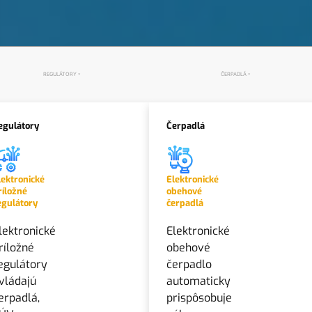
REGULÁTORY
ČERPADLÁ
egulátory
Čerpadlá
lektronické
Elektronické
ríložné
obehové
egulátory
čerpadlá
lektronické
Elektronické
ríložné
obehové
egulátory
čerpadlo
vládajú
automaticky
erpadlá,
prispôsobuje