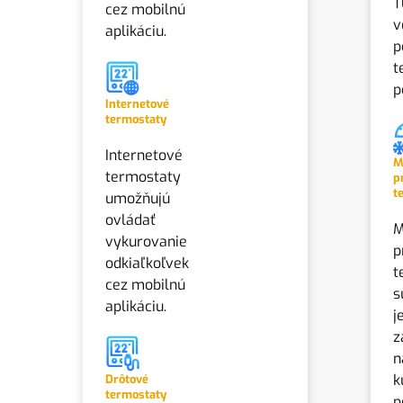
T
cez mobilnú
v
aplikáciu.
p
t
p
Internetové
termostaty
Internetové
M
termostaty
p
t
umožňujú
ovládať
M
vykurovanie
p
odkiaľkoľvek
t
cez mobilnú
s
aplikáciu.
j
z
n
k
Drôtové
termostaty
p