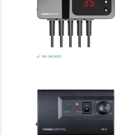
NA SKLADE
TC PC12HW
Regulátor pre ovládanie čerpadla
64,40 €
bez DPH
ZOBRAZIŤ
79,21 €
s DPH