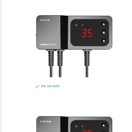
Regulátor pro ovládání čerpadla
48,80 €
bez DPH
ZOBRAZIŤ
60,02 €
s DPH
NA SKLADE
TC PC11W
Regulátor pre ovládanie čerpadla
53,20 €
bez DPH
ZOBRAZIŤ
65,44 €
s DPH