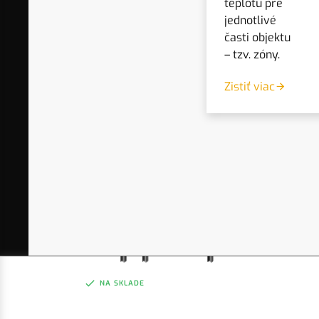
režim zobrazenia
teplotu pre
jednotlivé
časti objektu
– tzv. zóny.
Zistiť viac
NA SKLADE
TC PC11