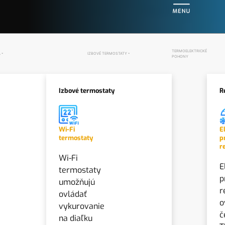
DO
TERMOELEKTRICKÉ
A
IZBOVÉ TERMOSTATY
POHONY
Izbové termostaty
R
Wi-Fi
E
termostaty
p
r
Wi-Fi
E
termostaty
p
umožňujú
r
ovládať
o
vykurovanie
č
na diaľku