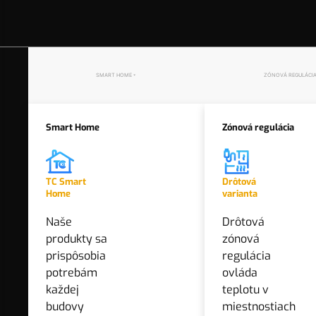
OD
Dĺžka čidla teploty
1,2 m
SMART HOME
ZÓNOVÁ REGULÁCI
1,5 m
Smart Home
Zónová regulácia
1,2 m
3 m
TC Smart
Drôtová
Home
varianta
5 m
Ekvitermické a solárne regulátory
Naše
Drôtová
Ekvitermické a solárne
1,5 m
produkty sa
zónová
termostaty upravujú
prispôsobia
regulácia
vykurovanie podľa počasia.
3 m
potrebám
ovláda
každej
teplotu v
1,5 m
budovy
miestnostiach