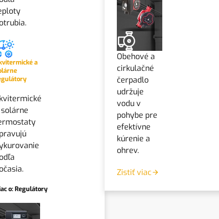
eploty
otrubia.
Obehové a
kvitermické a
cirkulačné
olárne
egulátory
čerpadlo
udržuje
kvitermické
vodu v
 solárne
pohybe pre
ermostaty
efektívne
pravujú
kúrenie a
ykurovanie
ohrev.
odľa
očasia.
Zistiť viac
iac o: Regulátory