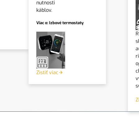
nutnosti
káblov.
Viac o: Izbové termostaty
R
s
a
r
o
c
Zistiť viac
v
s
Z