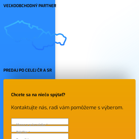
VEĽKOOBCHODNÝ PARTNER
PREDAJ PO CELEJ ČR A SR
Chcete sa na niečo spýtať?
Kontaktujte nás, radi vám pomôžeme s výberom.
Meno a priezvisko *
Telefón *