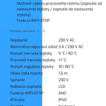
Možnosť výberu pracovného režimu (zopnutie od
nastavenej teploty / zopnutie do nastavenej
teploty)
Funkcia ANTI-STOP
Technické informácie
Napájanie
230 V AC
Maximálna odporová záťaž
3 A / 230 V AC
Rozsah merania teploty
5 °C
|
90 °C
Presnosť merania teploty
±1 °C
Rozsah regulácie teploty
10
|
80 °C
Dĺžka čidla teploty
1,5 m
Spínanie
230 V
Indikácia zopnutia
LCD
Funkcia ANTI-STOP
ANO
IP krytie
IP40