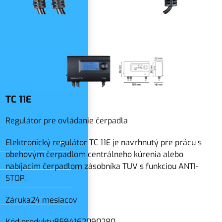
slo
TC 11E
Regulátor pre ovládanie čerpadla
Elektronický regulátor TC 11E je navrhnutý pre prácu s
obehovým čerpadlom centrálneho kúrenia alebo
nabíjacím čerpadlom zásobníka TUV s funkciou ANTI-
STOP.
Záruka
24 mesiacov
Kód produktu
8594162090280