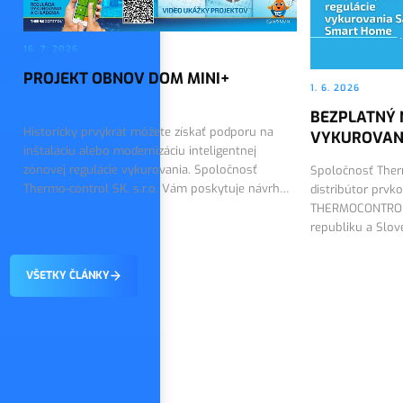
16. 7. 2026
PROJEKT OBNOV DOM MINI+
1. 6. 2026
BEZPLATNÝ 
Historicky prvýkrát môžete získať podporu na
VYKUROVAN
inštaláciu alebo modernizáciu inteligentnej
zónovej regulácie vykurovania. Spoločnosť
Spoločnosť Therm
Thermo-control SK, s.r.o. Vám poskytuje návrh
distribútor prvk
riešenia a dodáva technológiu SALUS Smart
THERMOCONTROL 
Home.
republiku a Slo
návrh regulácie
VŠETKY ČLÁNKY