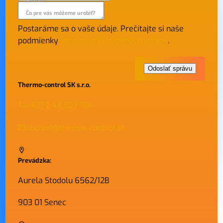
E-mail *
Čo pre vás môžeme urobiť?
Postaráme sa o vaše údaje. Prečítajte si naše
podmienky
spracovania osobných údajov
.
Thermo-control SK s.r.o.
+421 2 45 527 104
obchod@thermo-control.sk
Prevádzka:
Aurela Stodolu 6562/12B
903 01 Senec