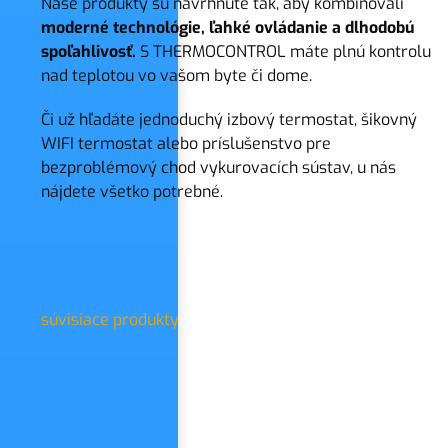
Naše produkty sú navrhnuté tak, aby kombinovali
moderné technológie, ľahké ovládanie a dlhodobú
spoľahlivosť.
S THERMOCONTROL máte plnú kontrolu
nad teplotou vo vašom byte či dome.
Či už hľadáte jednoduchý izbový termostat, šikovný
WIFI termostat alebo príslušenstvo pre
bezproblémový chod vykurovacích sústav, u nás
nájdete všetko potrebné.
súvisiace produkty