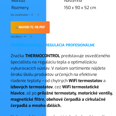
Montáž
Nástenná
Rozmery
150 x 90 x 52 cm
Na stiahnutie
NAVOD-TC-11E.PDF
výrobca
THERMOCONTROL – REGULÁCIA PROFESIONÁLNE
Značka
THERMOCONTROL
predstavuje osvedčeného
špecialistu na reguláciu tepla a optimalizáciu
vykurovacích sústav. V našom sortimente nájdete
širokú škálu produktov určených na efektívne
riadenie teploty – od chytrých
WiFi termostatov
a
izbových termostatov
, cez
WiFi
termostatické
hlavice
, až po
príložné termostaty, motorické ventily,
magnetické filtre, obehové čerpadlá a cirkulačné
čerpadlá a mnoho ďalších.