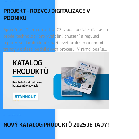
14. 7. 2025
PROJEKT - ROZVOJ DIGITALIZACE V
PODNIKU
Společnost Thermo-control CZ s.r.o., specializující se na
prodej technologií pro vytápění, chlazení a regulaci
teploty, se dlouhodobě snaží držet krok s moderními
trendy v oblasti podnikových procesů. V rámci posílení
své konkurenceschopnosti a…
4. 6. 2025
NOVÝ KATALOG PRODUKTŮ 2025 JE TADY!