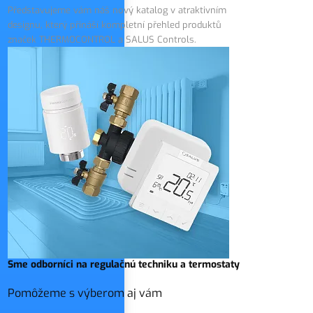
Představujeme vám náš nový katalog v atraktivním
designu, který přináší kompletní přehled produktů
značek THERMOCONTROL a SALUS Controls.
Sme odborníci na regulačnú techniku ​​a termostaty
Pomôžeme s výberom aj vám