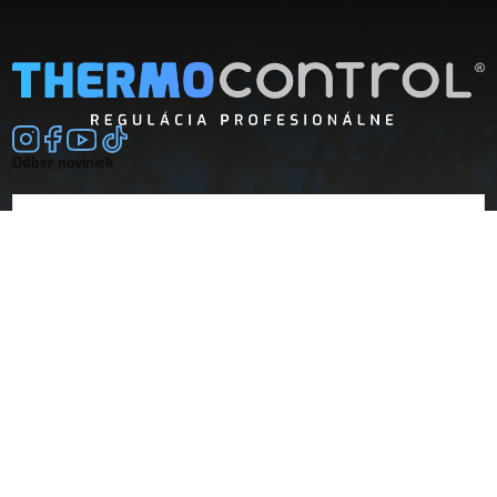
Odber noviniek
E-mail
súhlasím so
spracovaním osobných údajov
Spoločnosť
Doprava a platba
O nás
Vrátenie a reklamácie
Obchodné podmienky