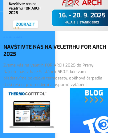
21. 8. 2025
NAVŠTIVTE NÁS NA VELETRHU FOR ARCH
2025
Zveme vás na veletrh FOR ARCH 2025 do Prahy!
Najdete nás v hale 5, stánek 5B02, kde vám
představíme pokojové termostaty, oběhová čerpadla i
další řešení pro moderní a úsporné vytápění.