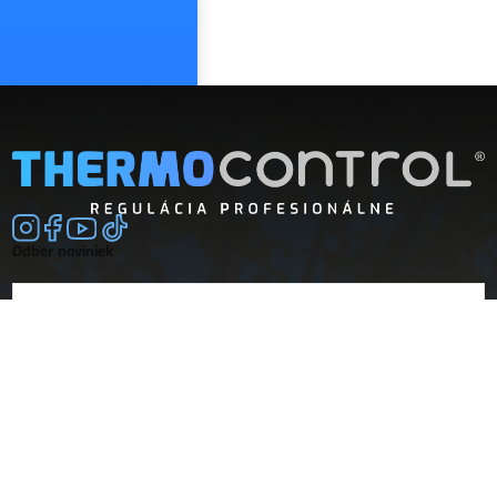
Odber noviniek
E-mail
súhlasím so
spracovaním osobných údajov
Spoločnosť
Doprava a platba
O nás