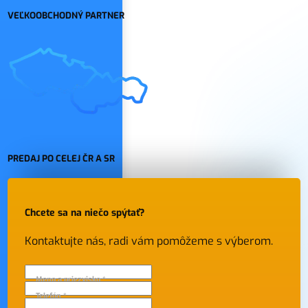
VEĽKOOBCHODNÝ PARTNER
PREDAJ PO CELEJ ČR A SR
Chcete sa na niečo spýtať?
Kontaktujte nás, radi vám pomôžeme s výberom.
Meno a priezvisko *
Telefón *