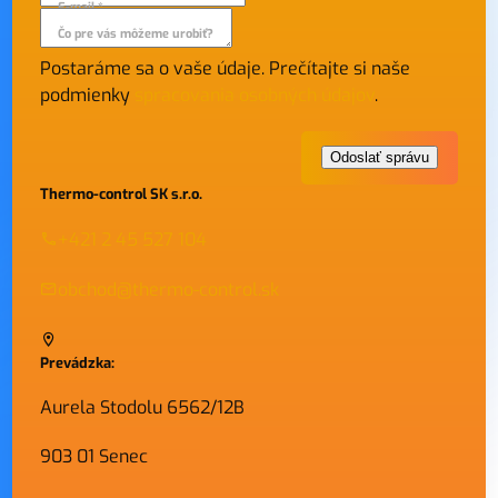
E-mail *
Čo pre vás môžeme urobiť?
Postaráme sa o vaše údaje. Prečítajte si naše
podmienky
spracovania osobných údajov
.
Thermo-control SK s.r.o.
+421 2 45 527 104
obchod@thermo-control.sk
Prevádzka:
Aurela Stodolu 6562/12B
903 01 Senec