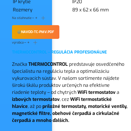
IP krytie
IP20
Rozmery
89 x 62 x 66 mm
Na stiahnutie
NAVOD-TC-PMV.PDF
výrobca
THERMOCONTROL – REGULÁCIA PROFESIONÁLNE
Značka
THERMOCONTROL
predstavuje osvedčeného
špecialistu na reguláciu tepla a optimalizáciu
vykurovacích sústav. V našom sortimente nájdete
širokú škálu produktov určených na efektívne
riadenie teploty – od chytrých
WiFi termostatov
a
izbových termostatov
, cez
WiFi
termostatické
hlavice
, až po
príložné termostaty, motorické ventily,
magnetické filtre, obehové čerpadlá a cirkulačné
čerpadlá a mnoho ďalších.