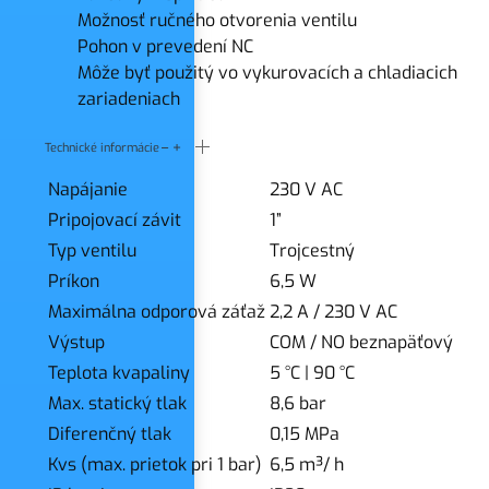
Možnosť ručného otvorenia ventilu
Pohon v prevedení NC
Môže byť použitý vo vykurovacích a chladiacich
zariadeniach
Technické informácie
Napájanie
230 V AC
Pripojovací závit
1”
Typ ventilu
Trojcestný
Príkon
6,5 W
Maximálna odporová záťaž
2,2 A / 230 V AC
Výstup
COM / NO beznapäťový
Teplota kvapaliny
5 °C
|
90 °C
Max. statický tlak
8,6 bar
Diferenčný tlak
0,15 MPa
Kvs (max. prietok pri 1 bar)
6,5 m³/ h