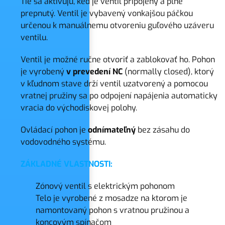
Tie sa aktivujú, keď je ventil p
ripojený a plne
prepnutý. Ventil je vybavený vonkajšou páčkou
určenou k manuálnemu otvoreniu guľového uzáveru
ventilu.
Ventil je možné ručne otvoriť a zablokovať ho. Pohon
je vyrobený
v prevedení NC
(normally closed), ktorý
v kľudnom stave drží ventil uzatvorený a pomocou
vratnej pružiny sa po odpojení napájenia automaticky
vracia do východiskovej polohy.
Ovládací pohon je
odnímateľný
bez zásahu do
vodovodného systému.
ZÁKLADNÉ VLASTNOSTI:
Zónový ventil s elektrickým pohonom
Telo je vyrobené z mosadze na ktorom je
namontovaný pohon s vratnou pružinou a
koncovým spínačom