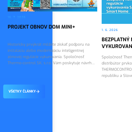
16. 7. 2026
PROJEKT OBNOV DOM MINI+
1. 6. 2026
BEZPLATNÝ 
Historicky prvýkrát môžete získať podporu na
VYKUROVAN
inštaláciu alebo modernizáciu inteligentnej
zónovej regulácie vykurovania. Spoločnosť
Spoločnosť Therm
Thermo-control SK, s.r.o. Vám poskytuje návrh
distribútor prvk
riešenia a dodáva technológiu SALUS Smart
THERMOCONTROL 
Home.
republiku a Slo
návrh regulácie
VŠETKY ČLÁNKY