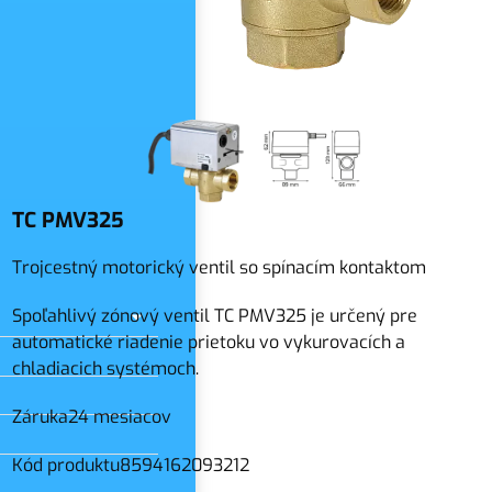
slo
TC PMV325
Trojcestný motorický ventil so spínacím kontaktom
Spoľahlivý zónový ventil TC PMV325 je určený pre
automatické riadenie prietoku vo vykurovacích a
chladiacich systémoch.
Záruka
24 mesiacov
Kód produktu
8594162093212