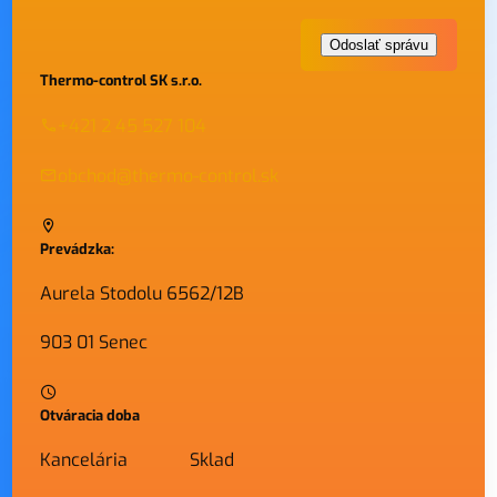
Thermo-control SK s.r.o.
+421 2 45 527 104
obchod@thermo-control.sk
Prevádzka:
Aurela Stodolu 6562/12B
903 01 Senec
Otváracia doba
Kancelária
Sklad