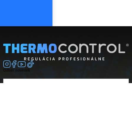
Odber noviniek
E-mail
súhlasím so
spracovaním osobných údajov
Spoločnosť
Doprava a platba