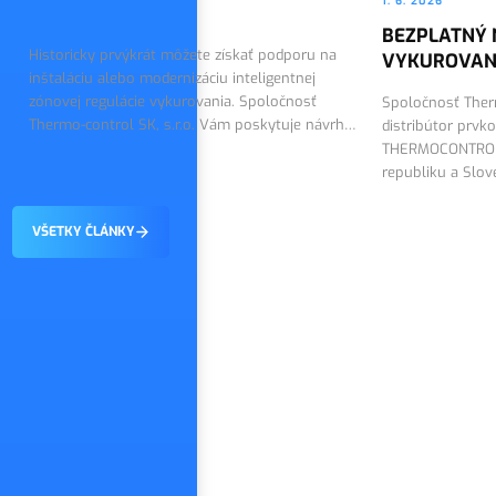
1. 6. 2026
BEZPLATNÝ 
Historicky prvýkrát môžete získať podporu na
VYKUROVAN
inštaláciu alebo modernizáciu inteligentnej
zónovej regulácie vykurovania. Spoločnosť
Spoločnosť Therm
Thermo-control SK, s.r.o. Vám poskytuje návrh
distribútor prvk
riešenia a dodáva technológiu SALUS Smart
THERMOCONTROL 
Home.
republiku a Slo
návrh regulácie
VŠETKY ČLÁNKY