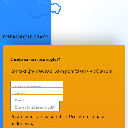
PREDAJ PO CELEJ ČR A SR
Chcete sa na niečo spýtať?
Kontaktujte nás, radi vám pomôžeme s výberom.
Meno a priezvisko *
Telefón *
E-mail *
Čo pre vás môžeme urobiť?
Postaráme sa o vaše údaje. Prečítajte si naše
podmienky
spracovania osobných údajov
.