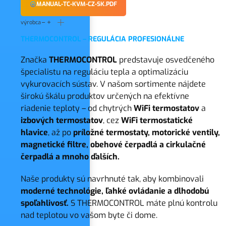
MANUAL-TC-KVM-CZ-SK.PDF
výrobca
THERMOCONTROL – REGULÁCIA PROFESIONÁLNE
Značka
THERMOCONTROL
predstavuje osvedčeného
špecialistu na reguláciu tepla a optimalizáciu
vykurovacích sústav. V našom sortimente nájdete
širokú škálu produktov určených na efektívne
riadenie teploty – od chytrých
WiFi termostatov
a
izbových termostatov
, cez
WiFi
termostatické
hlavice
, až po
príložné termostaty, motorické ventily,
magnetické filtre, obehové čerpadlá a cirkulačné
čerpadlá a mnoho ďalších.
Naše produkty sú navrhnuté tak, aby kombinovali
moderné technológie, ľahké ovládanie a dlhodobú
spoľahlivosť.
S THERMOCONTROL máte plnú kontrolu
nad teplotou vo vašom byte či dome.