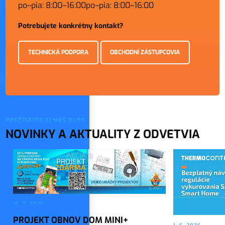
po–pia: 8:00–16:00
po–pia: 8:00–16:00
Potrebujete konkrétny kontakt?
TECHNICKÁ PODPORA
OBCHODNÍ ZÁSTUPCOVIA
PREČÍTAJTE SI NÁŠ BLOG
NOVINKY A AKTUALITY Z ODVETVIA
16. 7. 2026
PROJEKT OBNOV DOM MINI+