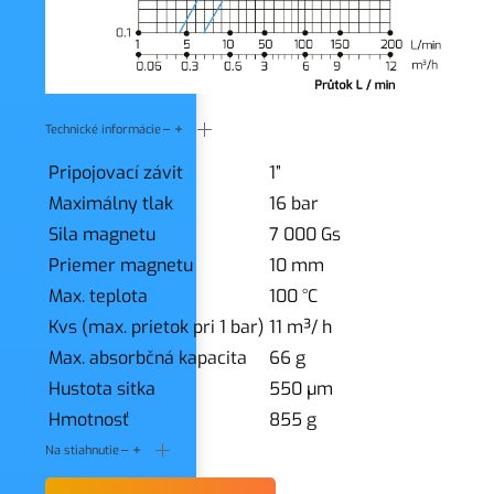
Technické informácie
Pripojovací závit
1”
Maximálny tlak
16 bar
Sila magnetu
7 000 Gs
Priemer magnetu
10 mm
Max. teplota
100 °C
Kvs (max. prietok pri 1 bar)
11 m³/ h
Max. absorbčná kapacita
66 g
Hustota sitka
550 μm
Hmotnosť
855 g
Na stiahnutie