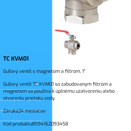
slo
TC KVM01
Guľový ventil s magnetom a filtrom, 1"
Guľový ventil TC KVM01 so zabudovaným filtrom a
magnetom sa používa k úplnému uzatvoreniu alebo
otvoreniu prietoku vody.
Záruka
24 mesiacov
Kód produktu
8594162093458