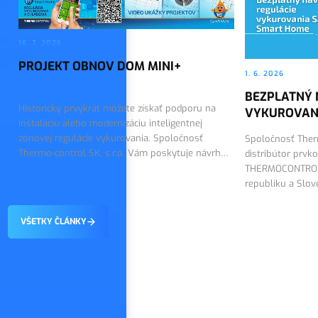
16. 7. 2026
PROJEKT OBNOV DOM MINI+
1. 6. 2026
BEZPLATNÝ 
Historicky prvýkrát môžete získať podporu na
VYKUROVAN
inštaláciu alebo modernizáciu inteligentnej
zónovej regulácie vykurovania. Spoločnosť
Spoločnosť Therm
Thermo-control SK, s.r.o. Vám poskytuje návrh
distribútor prvk
riešenia a dodáva technológiu SALUS Smart
THERMOCONTROL 
Home.
republiku a Slo
návrh regulácie
VŠETKY ČLÁNKY