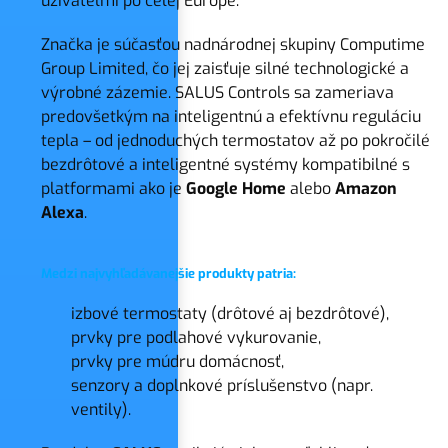
užívateľmi po celej Európe.
Značka je súčasťou nadnárodnej skupiny Computime
Group Limited, čo jej zaisťuje silné technologické a
výrobné zázemie. SALUS Controls sa zameriava
predovšetkým na inteligentnú a efektívnu reguláciu
tepla – od jednoduchých termostatov až po pokročilé
bezdrôtové a inteligentné systémy kompatibilné s
platformami ako je
Google Home
alebo
Amazon
Alexa
.
Medzi najvyhľadávanejšie produkty patria:
izbové termostaty (drôtové aj bezdrôtové),
prvky pre podlahové vykurovanie,
prvky pre múdru domácnosť,
senzory a doplnkové príslušenstvo (napr.
ventily).