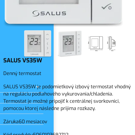
slo
SALUS VS35W
Denný termostat
SALUS VS35W je podomietkový izbový termostat vhodný
na reguláciu podlahového vykurovania/chladenia.
Termostat je možné pripojiť k centrálnej svorkovnici,
pomocou ktorej následne prijíma rozkazy.
Záruka
60 mesiacov
Kód produktu
5060103692712