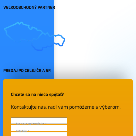
VEĽKOOBCHODNÝ PARTNER
PREDAJ PO CELEJ ČR A SR
Chcete sa na niečo spýtať?
Kontaktujte nás, radi vám pomôžeme s výberom.
Meno a priezvisko *
Telefón *