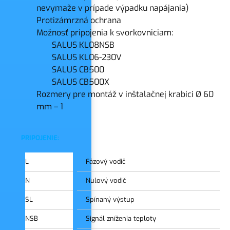
nevymaže v prípade výpadku napájania)
Protizámrzná ochrana
Možnosť pripojenia k svorkovniciam:
SALUS KL08NSB
SALUS KL06-230V
SALUS CB500
SALUS CB500X
Rozmery pre montáž v inštalačnej krabici Ø 60
mm – 1
PRIPOJENIE:
L
Fázový vodič
N
Nulový vodič
SL
Spínaný výstup
NSB
Signál zníženia teploty