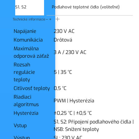
S1, S2
Podlahové teplotné čidlo (voliteľné)
Technické informácie
Napájanie
230 V AC
Komunikácia
Drôtová
Maximálna
3 A / 230 V AC
odporová záťaž
Rozsah
regulácie
5
|
35 °C
teploty
Citlivosť teploty
0,5 °C
Riadiaci
PWM
|
Hysterézia
algoritmus
Hysterézia
±0,25 °C
|
±0,5 °C
S1, S2: Připojení podlahového čidla
|
Vstup
NSB: Snížení teploty
Výstup
SL: 230 V AC