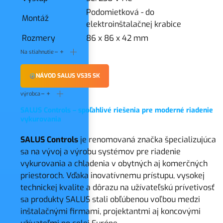
Podomietková - do
Montáž
elektroinštalačnej krabice
Rozmery
86 x 86 x 42 mm
Na stiahnutie
NÁVOD SALUS VS35 SK
výrobca
SALUS Controls – spoľahlivé riešenia pre moderné riadenie
vykurovania
SALUS Controls
je renomovaná značka špecializujúca
sa na vývoj a výrobu systémov pre riadenie
vykurovania a chladenia v obytných aj komerčných
priestoroch. Vďaka inovatívnemu prístupu, vysokej
technickej kvalite a dôrazu na užívateľskú prívetivosť
sa produkty SALUS stali obľúbenou voľbou medzi
inštalačnými firmami, projektantmi aj koncovými