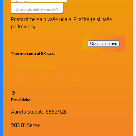
E-mail *
Čo pre vás môžeme urobiť?
Postaráme sa o vaše údaje. Prečítajte si naše
podmienky
spracovania osobných údajov
.
Thermo-control SK s.r.o.
+421 2 45 527 104
obchod@thermo-control.sk
Prevádzka:
Aurela Stodolu 6562/12B
903 01 Senec