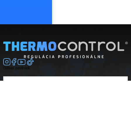
Odber noviniek
E-mail
súhlasím so
spracovaním osobných údajov
Spoločnosť
Doprava a platba
O nás