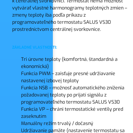
k centrálnej svorkovnici. Termostat nemá možnosť
vytvárať vlastné harmonogramy teplotných zmien –
zmeny teploty iba podľa príkazu z
programovateľného termostatu SALUS VS30
prostredníctvom centrálnej svorkovnice.
ZÁKLADNÉ VLASTNOSTI:
Tri úrovne teploty (komfortná, štandardná a
ekonomická)
Funkcia PWM – zaisťuje presné udržiavanie
nastavenej izbovej teploty
Funkcia NSB – možnosť automatického zníženia
požadovanej teploty po prijatí signálu z
programovateľného termostatu SALUS VS30
Funkcia VP – chráni termostatické ventily pred
zaseknutím
Manuálny režim trvalý / dočasný
Udržiavanie pamäte (nastavenie termostatu sa