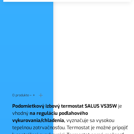
Názov zoznamu
O produkte
Podomietkový izbový termostat SALUS VS35W
je
vhodný
na reguláciu podlahového
vykurovania/chladenia,
vyznačuje sa vysokou
tepelnou zotrvačnosťou. Termostat je možné pripojiť