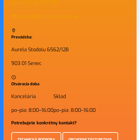
+421 2 45 527 104
obchod@thermo-control.sk
Prevádzka:
Aurela Stodolu 6562/12B
903 01 Senec
Otváracia doba
Kancelária
Sklad
po–pia: 8:00–16:00
po–pia: 8:00–16:00
Potrebujete konkrétny kontakt?
TECHNICKÁ PODPORA
OBCHODNÍ ZÁSTUPCOVIA