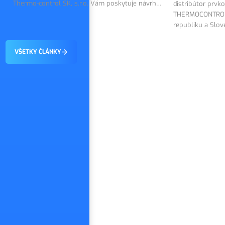
Thermo-control SK, s.r.o. Vám poskytuje návrh
distribútor prvk
riešenia a dodáva technológiu SALUS Smart
THERMOCONTROL 
Home.
republiku a Slo
návrh regulácie
VŠETKY ČLÁNKY