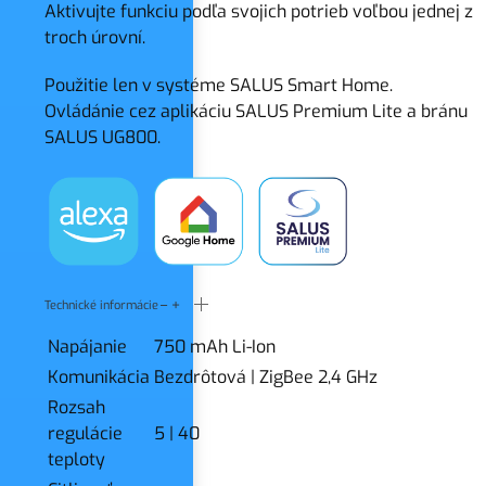
Aktivujte funkciu podľa svojich potrieb voľbou jednej z
troch úrovní.
Použitie len v systéme SALUS Smart Home.
Ovládánie cez aplikáciu SALUS Premium Lite a bránu
SALUS UG800.
Technické informácie
Napájanie
750 mAh Li-Ion
Komunikácia
Bezdrôtová
|
ZigBee 2,4 GHz
Rozsah
regulácie
5
|
40
teploty