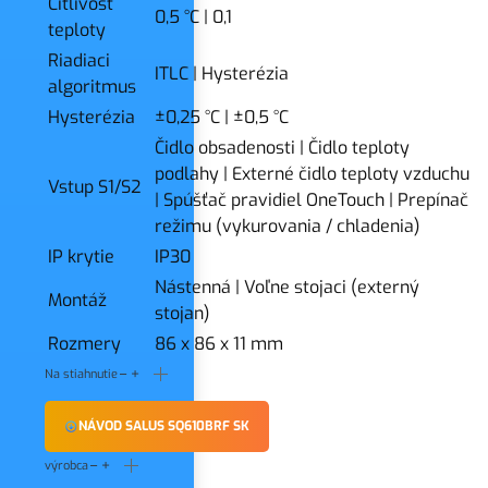
Citlivosť
0,5 °C
|
0,1
teploty
Riadiaci
ITLC
|
Hysterézia
algoritmus
Hysterézia
±0,25 °C
|
±0,5 °C
Čidlo obsadenosti
|
Čidlo teploty
podlahy
|
Externé čidlo teploty vzduchu
Vstup S1/S2
|
Spúšťač pravidiel OneTouch
|
Prepínač
režimu (vykurovania / chladenia)
IP krytie
IP30
Nástenná
|
Voľne stojaci (externý
Montáž
stojan)
Rozmery
86 x 86 x 11 mm
Na stiahnutie
NÁVOD SALUS SQ610BRF SK
výrobca