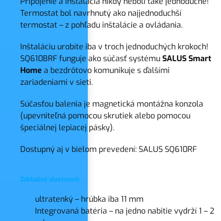
Pripojenie a inštalácia nikdy neboli také jednoduché!
Termostat bol navrhnutý ako najjednoduchší
termostat – z pohľadu inštalácie a ovládania.
Inštaláciu urobíte iba v troch jednoduchých krokoch!
SQ610BRF funguje ako súčasť systému
SALUS Smart
Home
a bezdrôtovo komunikuje s ďalšími
zariadeniami v sieti.
Súčasťou balenia je magnetická montážna konzola
(upevniteľná pomocou skrutiek alebo pomocou
špeciálnej lepiacej pásky).
Dostupný aj v bielom prevedení: SALUS SQ610RF
Základné vlastnosti:
ultratenký – hrúbka iba 11 mm
Integrovaná batéria – na jedno nabitie vydrží 1 – 2