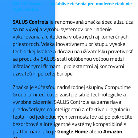
SALUS Controls – spoľahlivé riešenia pre moderné riadenie
vykurovania
SALUS Controls
je renomovaná značka špecializujúca
sa na vývoj a výrobu systémov pre riadenie
vykurovania a chladenia v obytných aj komerčných
priestoroch. Vďaka inovatívnemu prístupu, vysokej
technickej kvalite a dôrazu na užívateľskú prívetivosť
sa produkty SALUS stali obľúbenou voľbou medzi
inštalačnými firmami, projektantmi aj koncovými
užívateľmi po celej Európe.
Značka je súčasťou nadnárodnej skupiny Computime
Group Limited, čo jej zaisťuje silné technologické a
výrobné zázemie. SALUS Controls sa zameriava
predovšetkým na inteligentnú a efektívnu reguláciu
tepla – od jednoduchých termostatov až po pokročilé
bezdrôtové a inteligentné systémy kompatibilné s
platformami ako je
Google Home
alebo
Amazon