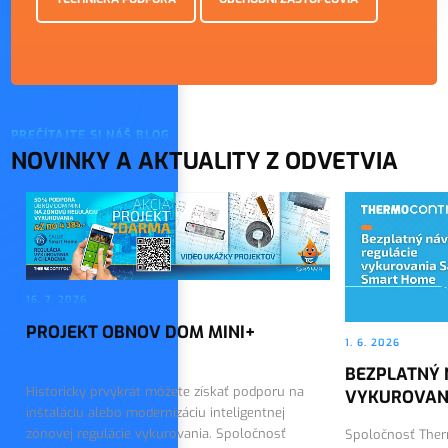
PREČÍTAJTE SI NÁŠ BLOG
NOVINKY A AKTUALITY Z ODVETVIA
16. 7. 2026
PROJEKT OBNOV DOM MINI+
1. 6. 2026
BEZPLATNÝ 
Historicky prvýkrát môžete získať podporu na
VYKUROVAN
inštaláciu alebo modernizáciu inteligentnej
zónovej regulácie vykurovania. Spoločnosť
Spoločnosť Therm