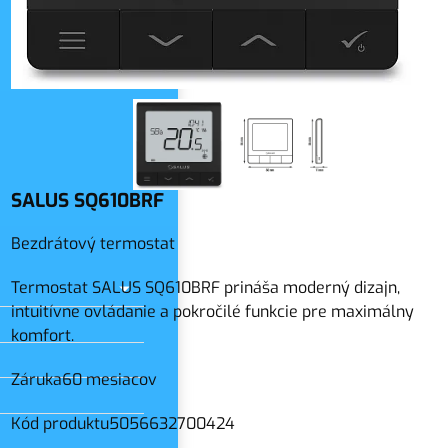
slo
SALUS SQ610BRF
Bezdrátový termostat
Termostat SALUS SQ610BRF prináša moderný dizajn,
intuitívne ovládanie a pokročilé funkcie pre maximálny
komfort.
Záruka
60 mesiacov
Kód produktu
5056632700424