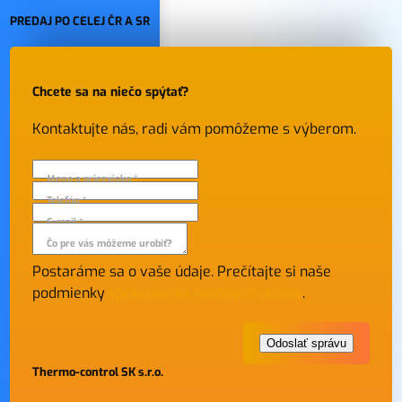
PREDAJ PO CELEJ ČR A SR
Chcete sa na niečo spýtať?
Kontaktujte nás, radi vám pomôžeme s výberom.
Meno a priezvisko *
Telefón *
E-mail *
Čo pre vás môžeme urobiť?
Postaráme sa o vaše údaje. Prečítajte si naše
podmienky
spracovania osobných údajov
.
Thermo-control SK s.r.o.