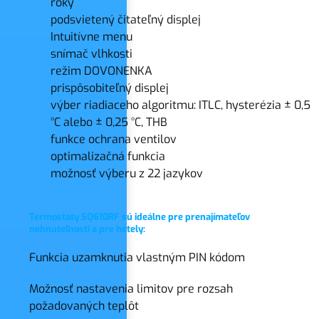
roky
podsvietený čitateľný displej
Intuitívne menu
snímač vlhkosti
režim DOVONENKA
prispôsobiteľný displej
výber riadiaceho algoritmu: ITLC, hysterézia ± 0,5
°C alebo ± 0,25 °C, THB
funkce ochrana ventilov
optimalizačná funkcia
možnosť výberu z 22 jazykov
Termostaty SQ610RF sú ideálne pre prenajímateľov
nehnuteľností a pre hotely:
Funkcia uzamknutia vlastným PIN kódom
Možnosť nastavenia limitov pre rozsah
požadovaných teplôt