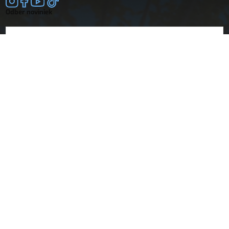
Odber noviniek
E-mail
súhlasím so
spracovaním osobných údajov
Spoločnosť
Doprava a platba
O nás
Vrátenie a reklamácie
Obchodné podmienky
Dokumenty
Návody
Prehlásenia o zhode
Technické listy
Katalógy