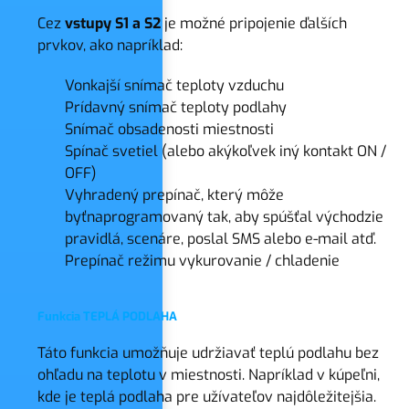
Cez
vstupy S1 a S2
je možné pripojenie ďalších
prvkov, ako napríklad:
Vonkajší snímač teploty vzduchu
Prídavný snímač teploty podlahy
Snímač obsadenosti miestnosti
Spínač svetiel (alebo akýkoľvek iný kontakt ON /
OFF)
Vyhradený prepínač, který môže
byťnaprogramovaný tak, aby spúšťal východzie
pravidlá, scenáre, poslal SMS alebo e-mail atď.
Prepínač režimu vykurovanie / chladenie
Funkcia TEPLÁ PODLAHA
Táto funkcia umožňuje udržiavať teplú podlahu bez
ohľadu na teplotu v miestnosti. Napríklad v kúpeľni,
kde je teplá podlaha pre užívateľov najdôležitejšia.