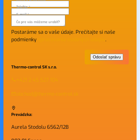
Telefón *
E-mail *
Čo pre vás môžeme urobiť?
Postaráme sa o vaše údaje. Prečítajte si naše
podmienky
spracovania osobných údajov
.
Thermo-control SK s.r.o.
+421 2 45 527 104
obchod@thermo-control.sk
Prevádzka:
Aurela Stodolu 6562/12B