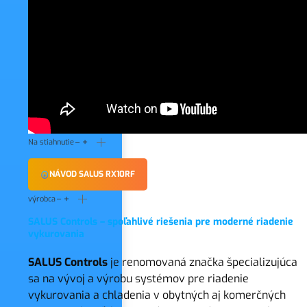
Na stiahnutie
NÁVOD SALUS RX10RF
výrobca
SALUS Controls – spoľahlivé riešenia pre moderné riadenie
vykurovania
SALUS Controls
je renomovaná značka špecializujúca
sa na vývoj a výrobu systémov pre riadenie
vykurovania a chladenia v obytných aj komerčných