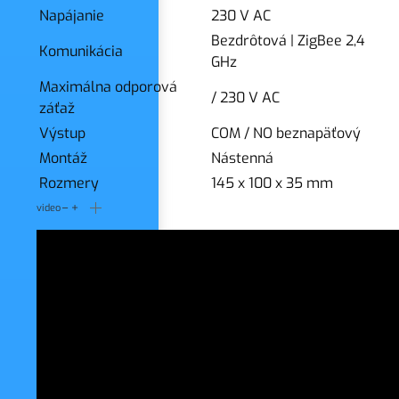
Napájanie
230 V AC
Bezdrôtová
|
ZigBee 2,4
Komunikácia
GHz
Maximálna odporová
/ 230 V AC
záťaž
Výstup
COM / NO beznapäťový
Montáž
Nástenná
Rozmery
145 x 100 x 35 mm
video