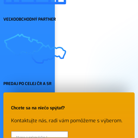
VEĽKOOBCHODNÝ PARTNER
PREDAJ PO CELEJ ČR A SR
Chcete sa na niečo spýtať?
Kontaktujte nás, radi vám pomôžeme s výberom.
Meno a priezvisko *