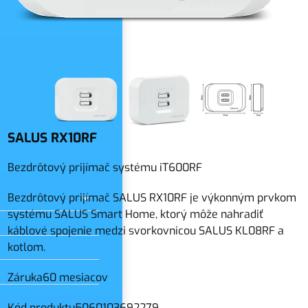
slo
SALUS RX10RF
Bezdrôtový prijímač systému iT600RF
Bezdrôtový prijímač SALUS RX10RF je výkonným prvkom
systému SALUS Smart Home, ktorý môže nahradiť
káblové spojenie medzi svorkovnicou SALUS KL08RF a
kotlom.
Záruka
60 mesiacov
Kód produktu
5060103692279