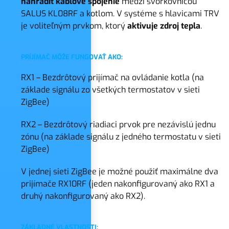
nahradiť káblové spojenie
medzi svorkovnicou
SALUS KL08RF a kotlom. V systéme s hlavicami TRV
je voliteľným prvkom, ktorý
aktivuje zdroj tepla
.
PRÍJÍMAČ MÔŽE FUNGOVAŤ AKO:
RX1 – Bezdrôtový prijímač na ovládanie kotla (na
základe signálu zo všetkých termostatov v sieti
ZigBee)
RX2 – Bezdrôtový riadiaci prvok pre nezávislú jednu
zónu (na základe signálu z jedného termostatu v sieti
ZigBee)
V jednej sieti ZigBee je možné použiť maximálne dva
prijímače RX10RF (jeden nakonfigurovaný ako RX1 a
druhý nakonfigurovaný ako RX2).
ZÁKLADNÉ VLASTNOSTI: