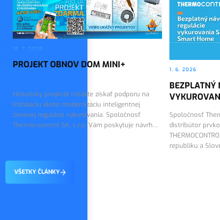
16. 7. 2026
PROJEKT OBNOV DOM MINI+
1. 6. 2026
BEZPLATNÝ 
Historicky prvýkrát môžete získať podporu na
VYKUROVAN
inštaláciu alebo modernizáciu inteligentnej
zónovej regulácie vykurovania. Spoločnosť
Spoločnosť Therm
Thermo-control SK, s.r.o. Vám poskytuje návrh
distribútor prvk
riešenia a dodáva technológiu SALUS Smart
THERMOCONTROL 
Home.
republiku a Slo
návrh regulácie
VŠETKY ČLÁNKY