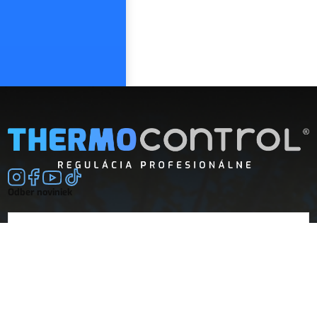
Odber noviniek
E-mail
súhlasím so
spracovaním osobných údajov
Spoločnosť