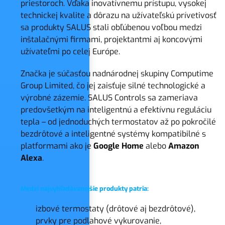
priestoroch. Vďaka inovatívnemu prístupu, vysokej
technickej kvalite a dôrazu na užívateľskú prívetivosť
sa produkty SALUS stali obľúbenou voľbou medzi
inštalačnými firmami, projektantmi aj koncovými
užívateľmi po celej Európe.
Značka je súčasťou nadnárodnej skupiny Computime
Group Limited, čo jej zaisťuje silné technologické a
výrobné zázemie. SALUS Controls sa zameriava
predovšetkým na inteligentnú a efektívnu reguláciu
tepla – od jednoduchých termostatov až po pokročilé
bezdrôtové a inteligentné systémy kompatibilné s
platformami ako je
Google Home
alebo
Amazon
Alexa
.
Medzi najvyhľadávanejšie produkty patria:
izbové termostaty (drôtové aj bezdrôtové),
prvky pre podlahové vykurovanie,