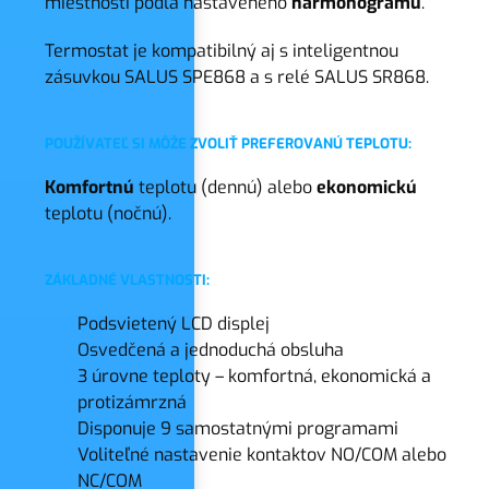
miestnosti podľa nastaveného
harmonogramu
.
Termostat je kompatibilný aj s inteligentnou
zásuvkou SALUS SPE868 a s relé SALUS SR868.
POUŽÍVATEĽ SI MÔŽE ZVOLIŤ PREFEROVANÚ TEPLOTU:
Komfortnú
teplotu (dennú) alebo
ekonomickú
teplotu (nočnú).
ZÁKLADNÉ VLASTNOSTI:
Podsvietený LCD displej
Osvedčená a jednoduchá obsluha
3 úrovne teploty – komfortná, ekonomická a
protizámrzná
Disponuje 9 samostatnými programami
Voliteľné nastavenie kontaktov NO/COM alebo
NC/COM