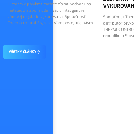
Historicky prvýkrát môžete získať podporu na
VYKUROVAN
inštaláciu alebo modernizáciu inteligentnej
zónovej regulácie vykurovania. Spoločnosť
Spoločnosť Therm
Thermo-control SK, s.r.o. Vám poskytuje návrh
distribútor prvk
riešenia a dodáva technológiu SALUS Smart
THERMOCONTROL 
Home.
republiku a Slo
návrh regulácie
VŠETKY ČLÁNKY