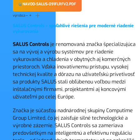
NAVOD-SALUS-091FLRFV2.PDF
výrobca
SALUS Controls – spoľahlivé riešenia pre moderné riadenie
vykurovania
SALUS Controls
je renomovaná značka špecializujúca
sa na vývoj a výrobu systémov pre riadenie
vykurovania a chladenia v obytných aj komerčných
priestoroch. Vďaka inovatívnemu prístupu, vysokej
technickej kvalite a dôrazu na užívateľskú prívetivosť
sa produkty SALUS stali obľúbenou voľbou medzi
inštalačnými firmami, projektantmi aj koncovými
užívateľmi po celej Európe.
Značka je súčasťou nadnárodnej skupiny Computime
Group Limited, čo jej zaisťuje silné technologické a
výrobné zázemie. SALUS Controls sa zameriava
predovšetkým na inteligentnú a efektívnu reguláciu