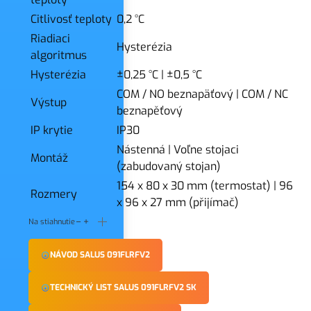
Citlivosť teploty
0,2 °C
Riadiaci
Hysterézia
algoritmus
Hysterézia
±0,25 °C
|
±0,5 °C
COM / NO beznapäťový
|
COM / NC
Výstup
beznapěťový
IP krytie
IP30
Nástenná
|
Voľne stojaci
Montáž
(zabudovaný stojan)
154 x 80 x 30 mm (termostat)
|
96
Rozmery
x 96 x 27 mm (přijímač)
Na stiahnutie
NÁVOD SALUS 091FLRFV2
TECHNICKÝ LIST SALUS 091FLRFV2 SK