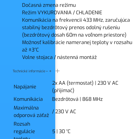
Dočasná zmena režimu
Režim VYKUROVANIA / CHLADENIE
Komunikácia na frekvencii 433 MHz, zaručujúca
stabilný bezdrôtový prenos odolný rušeniu
(bezdrôtový dosah 60m na ​​voľnom priestore)
Možnosť kalibrácie nameranej teploty v rozsahu
až ±3°C
Volne stojaca / nástenná montáž
Technické informácie
2x AA (termostat)
|
230 V AC
Napájanie
(přijímač)
Komunikácia
Bezdrôtová
|
868 MHz
Maximálna
/ 230 V AC
odporová záťaž
Rozsah
regulácie
5
|
30 °C
teploty