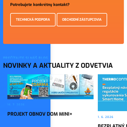
Potrebujete konkrétny kontakt?
TECHNICKÁ PODPORA
OBCHODNÍ ZÁSTUPCOVIA
PREČÍTAJTE SI NÁŠ BLOG
NOVINKY A AKTUALITY Z ODVETVIA
16. 7. 2026
PROJEKT OBNOV DOM MINI+
1. 6. 2026
BEZPLATNÝ 