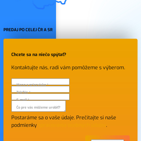
PREDAJ PO CELEJ ČR A SR
Chcete sa na niečo spýtať?
Kontaktujte nás, radi vám pomôžeme s výberom.
Meno a priezvisko *
Telefón *
E-mail *
Čo pre vás môžeme urobiť?
Postaráme sa o vaše údaje. Prečítajte si naše
podmienky
spracovania osobných údajov
.