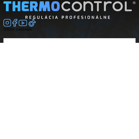
Odber noviniek
E-mail
súhlasím so
spracovaním osobných údajov
Spoločnosť
Doprava a platba
O nás
Vrátenie a reklamácie
Obchodné podmienky
Dokumenty
Návody