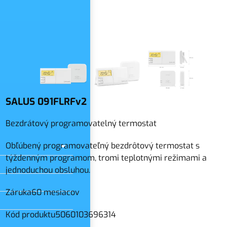
slo
SALUS 091FLRFv2
Bezdrátový programovatelný termostat
Obľúbený programovateľný bezdrôtový termostat s
týždenným programom, tromi teplotnými režimami a
jednoduchou obsluhou.
Záruka
60 mesiacov
Kód produktu
5060103696314