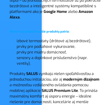
tepla – od jednoduchých termostatov až po pokročilé
bezdrôtové a inteligentné systémy kompatibilné s
platformami ako je
Google Home
alebo
Amazon
Alexa
.
Medzi najvyhľadávanejšie produkty patria:
izbové termostaty (drôtové aj bezdrôtové),
prvky pre podlahové vykurovanie,
prvky pre múdru domácnosť,
senzory a doplnkové príslušenstvo (napr.
ventily).
Produkty
SALUS
vynikajú nielen spoľahlivosťou a
jednoduchou inštaláciou, ale aj
moderným dizajnom
a možnosťou vzdialeného ovládania pomocou
mobilnej aplikácie
SALUS Premium Lite
. To prináša
maximálny komfort aj úsporu energie – ideálne
riešenie pre domácnosti, kancelárie aj menšie