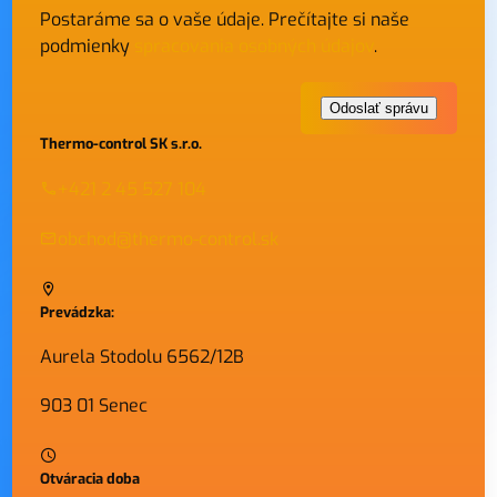
Postaráme sa o vaše údaje. Prečítajte si naše
podmienky
spracovania osobných údajov
.
Thermo-control SK s.r.o.
+421 2 45 527 104
obchod@thermo-control.sk
Prevádzka:
Aurela Stodolu 6562/12B
903 01 Senec
Otváracia doba