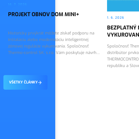
16. 7. 2026
PROJEKT OBNOV DOM MINI+
1. 6. 2026
BEZPLATNÝ 
Historicky prvýkrát môžete získať podporu na
VYKUROVAN
inštaláciu alebo modernizáciu inteligentnej
zónovej regulácie vykurovania. Spoločnosť
Spoločnosť Therm
Thermo-control SK, s.r.o. Vám poskytuje návrh
distribútor prvk
riešenia a dodáva technológiu SALUS Smart
THERMOCONTROL 
Home.
republiku a Slo
návrh regulácie
VŠETKY ČLÁNKY