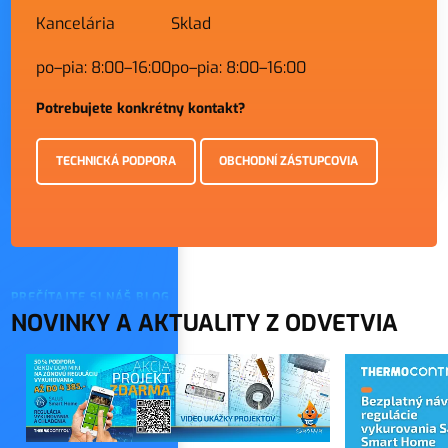
Kancelária
Sklad
po–pia: 8:00–16:00
po–pia: 8:00–16:00
Potrebujete konkrétny kontakt?
TECHNICKÁ PODPORA
OBCHODNÍ ZÁSTUPCOVIA
PREČÍTAJTE SI NÁŠ BLOG
NOVINKY A AKTUALITY Z ODVETVIA