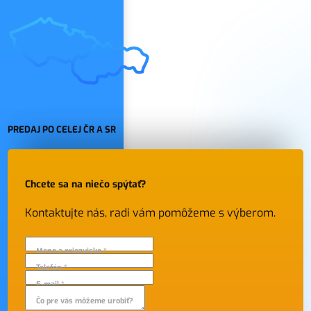
PREDAJ PO CELEJ ČR A SR
Chcete sa na niečo spýtať?
Kontaktujte nás, radi vám pomôžeme s výberom.
Meno a priezvisko *
Telefón *
E-mail *
Čo pre vás môžeme urobiť?