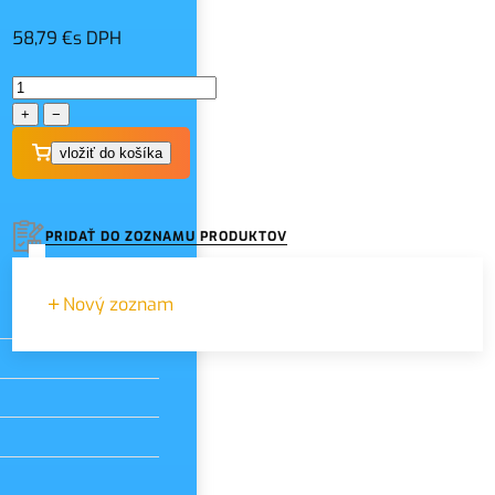
58,79 €
s DPH
+
−
slo
PRIDAŤ DO ZOZNAMU PRODUKTOV
Nový zoznam
Názov zoznamu